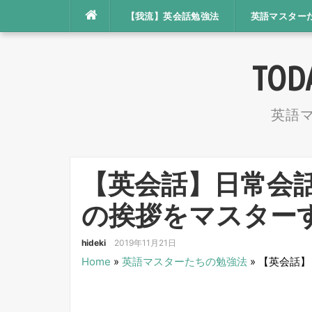
コ
【我流】英会話勉強法
英語マスター
ン
テ
TOD
ン
ツ
英語
へ
ス
キ
【英会話】日常会
ッ
プ
の挨拶をマスター
hideki
2019年11月21日
Home
»
英語マスターたちの勉強法
»
【英会話】