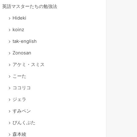
英語マスターたちの勉強法
Hideki
koinz
tak-english
Zonosan
アケミ・スミス
こーた
ココリコ
ジェラ
すみペン
ぴんくぶた
森本綾