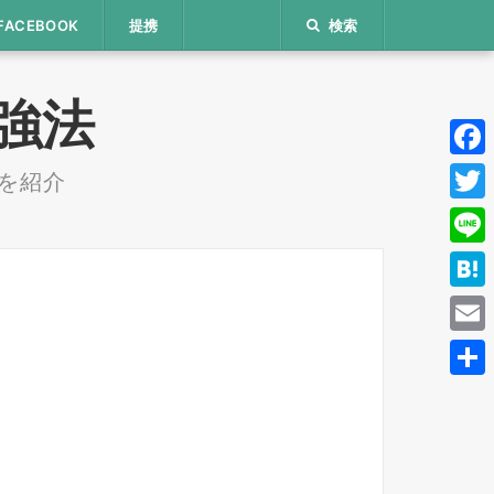
FACEBOOK
提携
検索
 勉強法
Face
を紹介
Twitt
Line
Hate
Email
共
有