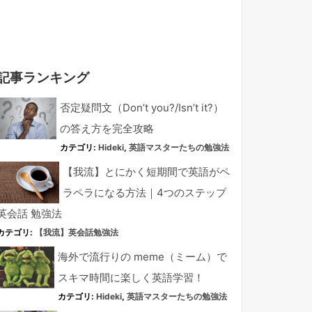
記事ランキング
否定疑問文（Don’t you?/Isn’t it?）
の答え方を完全攻略
カテゴリ:
Hideki
,
英語マスターたちの勉強法
【我流】とにかく短期間で英語がペ
ラペラになる方法｜4つのステップ
英会話 勉強法
カテゴリ:
【我流】英会話勉強法
海外で流行りの meme（ミーム）で
スキマ時間に楽しく英語学習！
カテゴリ:
Hideki
,
英語マスターたちの勉強法