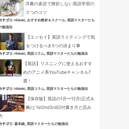
洋書の多読で挫折しない英語学習の
３つのコツ
カテゴリ:
Hideki
,
おすすめ教材＆スクール
,
英語マスターたち
の勉強法
【エッセイ】英語ライティングで気
をつけるべき5つの決まり事
カテゴリ:
Hideki
,
英語コラム
,
英語マスターたちの勉強法
【英語】リスニングに使えるおすす
めのアニメ系YouTubeチャンネル7
選！
カテゴリ:
Hideki
,
英語コラム
,
英語マスターたちの勉強法
【保存版】英語の1月〜12月(正式＆
略)と1st2nd3rd日付書き方と読み
方
カテゴリ:
森本綾
,
英語マスターたちの勉強法