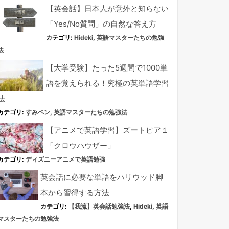
【英会話】日本人が意外と知らない
「Yes/No質問」の自然な答え方
カテゴリ:
Hideki
,
英語マスターたちの勉強
法
【大学受験】たった5週間で1000単
語を覚えられる！究極の英単語学習
法
カテゴリ:
すみペン
,
英語マスターたちの勉強法
【アニメで英語学習】ズートピア１
「クロウハウザー」
カテゴリ:
ディズニーアニメで英語勉強
英会話に必要な単語をハリウッド脚
本から習得する方法
カテゴリ:
【我流】英会話勉強法
,
Hideki
,
英語
マスターたちの勉強法