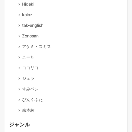
Hideki
koinz
tak-english
Zonosan
アケミ・スミス
こーた
ココリコ
ジェラ
すみペン
ぴんくぶた
森本綾
ジャンル