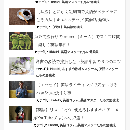
カテゴリ:
Hideki
,
英語マスターたちの勉強法
【我流】とにかく短期間で英語がペラペラに
なる方法｜4つのステップ 英会話 勉強法
カテゴリ:
【我流】英会話勉強法
海外で流行りの meme（ミーム）でスキマ時間
に楽しく英語学習！
カテゴリ:
Hideki
,
英語マスターたちの勉強法
洋書の多読で挫折しない英語学習の３つのコツ
カテゴリ:
Hideki
,
おすすめ教材＆スクール
,
英語マスター
たちの勉強法
【エッセイ】英語ライティングで気をつける
べき5つの決まり事
カテゴリ:
Hideki
,
英語コラム
,
英語マスターたちの勉強法
【英語】リスニングに使えるおすすめのアニメ
系YouTubeチャンネル7選！
カテゴリ:
Hideki
,
英語コラム
,
英語マスターたちの勉強法