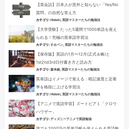
【英会話】日本人が意外と知らない「Yes/No
質問」の自然な答え方
カテゴリ:
Hideki
,
英語マスターたちの勉強法
【大学受験】たった5週間で1000単語を覚え
られる！究極の英単語学習法
カテゴリ:
すみペン
,
英語マスターたちの勉強法
【保存版】英語の1月〜12月(正式＆略)と
1st2nd3rd日付書き方と読み方
カテゴリ:
森本綾
,
英語マスターたちの勉強法
英単語はイメージで覚える：暗記速度と定着
率を格段に上げる学習法
カテゴリ:
Hideki
,
英語マスターたちの勉強法
【アニメで英語学習】ズートピア１「クロウ
ハウザー」
カテゴリ:
ディズニーアニメで英語勉強
誰でも2000語の英単語帳を覚えられる英語勉