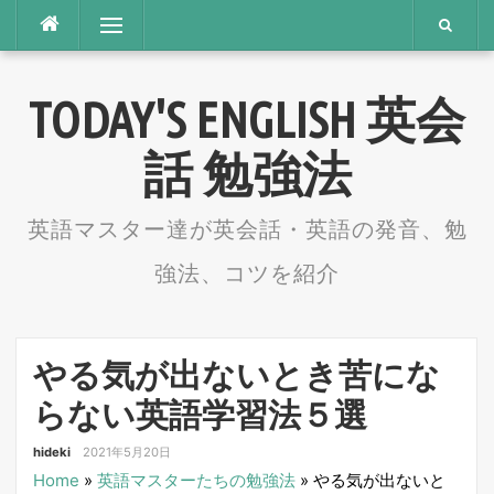
コ
メニュー
ン
テ
TODAY'S ENGLISH 英会
ン
ツ
話 勉強法
へ
ス
英語マスター達が英会話・英語の発音、勉
キ
強法、コツを紹介
ッ
プ
やる気が出ないとき苦にな
らない英語学習法５選
hideki
2021年5月20日
Home
»
英語マスターたちの勉強法
»
やる気が出ないと