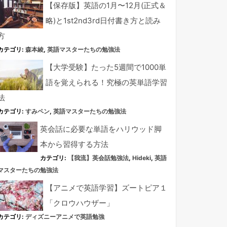
【保存版】英語の1月〜12月(正式＆
略)と1st2nd3rd日付書き方と読み
方
カテゴリ:
森本綾
,
英語マスターたちの勉強法
【大学受験】たった5週間で1000単
語を覚えられる！究極の英単語学習
法
カテゴリ:
すみペン
,
英語マスターたちの勉強法
英会話に必要な単語をハリウッド脚
本から習得する方法
カテゴリ:
【我流】英会話勉強法
,
Hideki
,
英語
マスターたちの勉強法
【アニメで英語学習】ズートピア１
「クロウハウザー」
カテゴリ:
ディズニーアニメで英語勉強