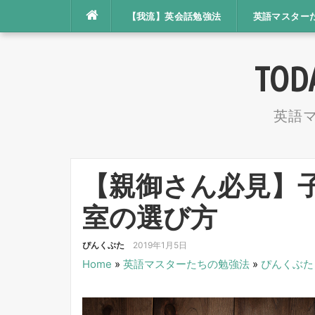
コ
【我流】英会話勉強法
英語マスター
ン
テ
TOD
ン
ツ
英語
へ
ス
キ
【親御さん必見】
ッ
プ
室の選び方
ぴんくぶた
2019年1月5日
Home
»
英語マスターたちの勉強法
»
ぴんくぶた