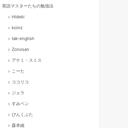
英語マスターたちの勉強法
Hideki
koinz
tak-english
Zonosan
アケミ・スミス
こーた
ココリコ
ジェラ
すみペン
ぴんくぶた
森本綾