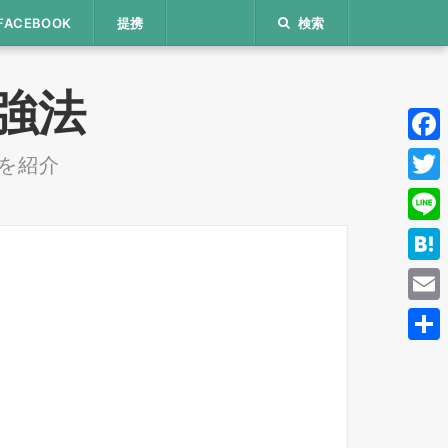
FACEBOOK
提携
検索
 勉強法
Face
を紹介
Twitt
Line
Hate
Email
共
有