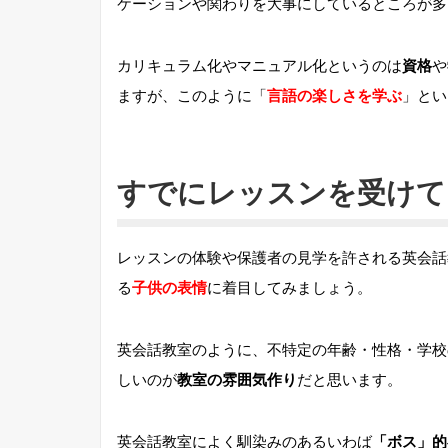
ケーションや関わりを大事にしているところが多
カリキュラム化やマニュアル化というのは
資格
や
ますが、このように「
言語の楽しさを学ぶ
」とい
すでにレッスンを受けて
レッスンの体験や保護者の見学を許される英会話
る
子供の表情
に着目してみましょう。
英会話教室のように、不特定の年齢・性格・学校
しいのが
教室の雰囲気作り
だと思います。
英会話教室によく馴染みのあるいわば
「ボス」的