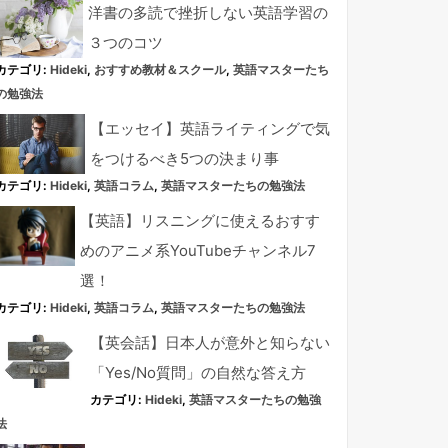
洋書の多読で挫折しない英語学習の
３つのコツ
カテゴリ:
Hideki
,
おすすめ教材＆スクール
,
英語マスターたち
の勉強法
【エッセイ】英語ライティングで気
をつけるべき5つの決まり事
カテゴリ:
Hideki
,
英語コラム
,
英語マスターたちの勉強法
【英語】リスニングに使えるおすす
めのアニメ系YouTubeチャンネル7
選！
カテゴリ:
Hideki
,
英語コラム
,
英語マスターたちの勉強法
【英会話】日本人が意外と知らない
「Yes/No質問」の自然な答え方
カテゴリ:
Hideki
,
英語マスターたちの勉強
法