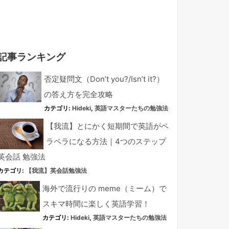
記事ランキング
否定疑問文（Don’t you?/Isn’t it?）
の答え方を完全攻略
カテゴリ:
Hideki
,
英語マスターたちの勉強法
【我流】とにかく短期間で英語がペ
ラペラになる方法｜4つのステップ
英会話 勉強法
カテゴリ:
【我流】英会話勉強法
海外で流行りの meme（ミーム）で
スキマ時間に楽しく英語学習！
カテゴリ:
Hideki
,
英語マスターたちの勉強法