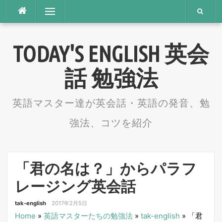
コ
メニュー
ン
テ
TODAY'S ENGLISH 英会
ン
ツ
話 勉強法
へ
ス
英語マスター達が英会話・英語の発音、勉
キ
強法、コツを紹介
ッ
プ
「君の名は？」からパラフ
レージング英会話
tak-english
2017年2月5日
Home
»
英語マスターたちの勉強法
»
tak-english
»
「君