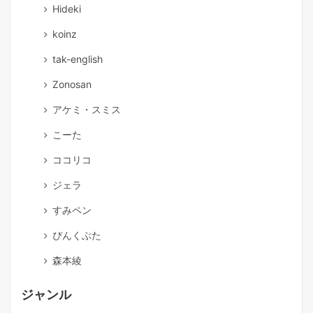
Hideki
koinz
tak-english
Zonosan
アケミ・スミス
こーた
ココリコ
ジェラ
すみペン
ぴんくぶた
森本綾
ジャンル