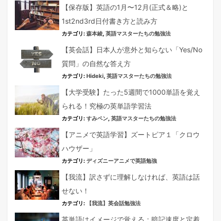
【保存版】英語の1月〜12月(正式＆略)と
1st2nd3rd日付書き方と読み方
カテゴリ:
森本綾
,
英語マスターたちの勉強法
【英会話】日本人が意外と知らない「Yes/No
質問」の自然な答え方
カテゴリ:
Hideki
,
英語マスターたちの勉強法
【大学受験】たった5週間で1000単語を覚え
られる！究極の英単語学習法
カテゴリ:
すみペン
,
英語マスターたちの勉強法
【アニメで英語学習】ズートピア１「クロウ
ハウザー」
カテゴリ:
ディズニーアニメで英語勉強
【我流】訳さずに理解しなければ、英語は話
せない！
カテゴリ:
【我流】英会話勉強法
英単語はイメージで覚える：暗記速度と定着