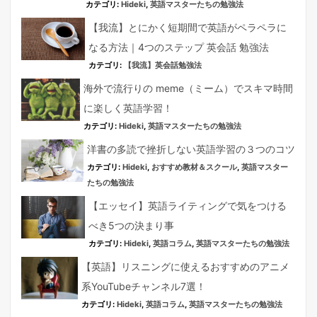
カテゴリ:
Hideki
,
英語マスターたちの勉強法
【我流】とにかく短期間で英語がペラペラに
なる方法｜4つのステップ 英会話 勉強法
カテゴリ:
【我流】英会話勉強法
海外で流行りの meme（ミーム）でスキマ時間
に楽しく英語学習！
カテゴリ:
Hideki
,
英語マスターたちの勉強法
洋書の多読で挫折しない英語学習の３つのコツ
カテゴリ:
Hideki
,
おすすめ教材＆スクール
,
英語マスター
たちの勉強法
【エッセイ】英語ライティングで気をつける
べき5つの決まり事
カテゴリ:
Hideki
,
英語コラム
,
英語マスターたちの勉強法
【英語】リスニングに使えるおすすめのアニメ
系YouTubeチャンネル7選！
カテゴリ:
Hideki
,
英語コラム
,
英語マスターたちの勉強法