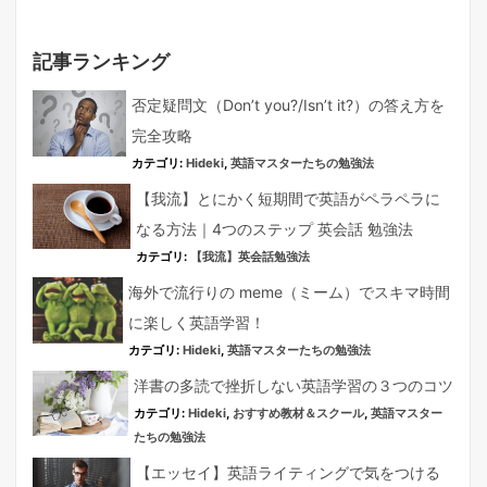
記事ランキング
否定疑問文（Don’t you?/Isn’t it?）の答え方を
完全攻略
カテゴリ:
Hideki
,
英語マスターたちの勉強法
【我流】とにかく短期間で英語がペラペラに
なる方法｜4つのステップ 英会話 勉強法
カテゴリ:
【我流】英会話勉強法
海外で流行りの meme（ミーム）でスキマ時間
に楽しく英語学習！
カテゴリ:
Hideki
,
英語マスターたちの勉強法
洋書の多読で挫折しない英語学習の３つのコツ
カテゴリ:
Hideki
,
おすすめ教材＆スクール
,
英語マスター
たちの勉強法
【エッセイ】英語ライティングで気をつける