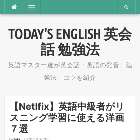
コ
メニュー
ン
テ
TODAY'S ENGLISH 英会
ン
ツ
話 勉強法
へ
ス
英語マスター達が英会話・英語の発音、勉
キ
強法、コツを紹介
ッ
プ
【Netlfix】英語中級者がリ
スニング学習に使える洋画
７選
hideki
2020年10月20日