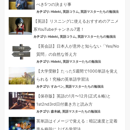
べき5つの決まり事
カテゴリ:
Hideki
,
英語コラム
,
英語マスターたちの勉強法
【英語】リスニングに使えるおすすめのアニメ
系YouTubeチャンネル7選！
カテゴリ:
Hideki
,
英語コラム
,
英語マスターたちの勉強法
【英会話】日本人が意外と知らない「Yes/No
質問」の自然な答え方
カテゴリ:
Hideki
,
英語マスターたちの勉強法
【大学受験】たった5週間で1000単語を覚え
られる！究極の英単語学習法
カテゴリ:
すみペン
,
英語マスターたちの勉強法
【保存版】英語の1月〜12月(正式＆略)と
1st2nd3rd日付書き方と読み方
カテゴリ:
森本綾
,
英語マスターたちの勉強法
英単語はイメージで覚える：暗記速度と定着
率を格段に上げる学習法