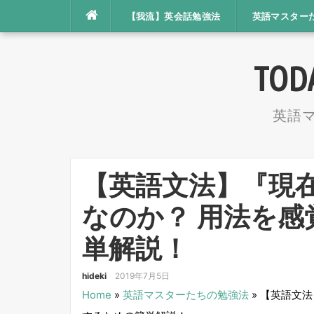
コ
【我流】英会話勉強法
英語マスター
ン
テ
TOD
ン
ツ
英語
へ
ス
キ
【英語文法】『現
ッ
プ
なのか？ 用法を
単解説！
hideki
2019年7月5日
Home
»
英語マスターたちの勉強法
»
【英語文法