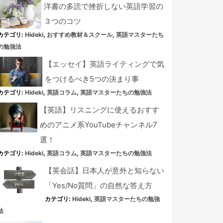
洋書の多読で挫折しない英語学習の
３つのコツ
カテゴリ:
Hideki
,
おすすめ教材＆スクール
,
英語マスターたち
の勉強法
【エッセイ】英語ライティングで気
をつけるべき5つの決まり事
カテゴリ:
Hideki
,
英語コラム
,
英語マスターたちの勉強法
【英語】リスニングに使えるおすす
めのアニメ系YouTubeチャンネル7
選！
カテゴリ:
Hideki
,
英語コラム
,
英語マスターたちの勉強法
【英会話】日本人が意外と知らない
「Yes/No質問」の自然な答え方
カテゴリ:
Hideki
,
英語マスターたちの勉強
法