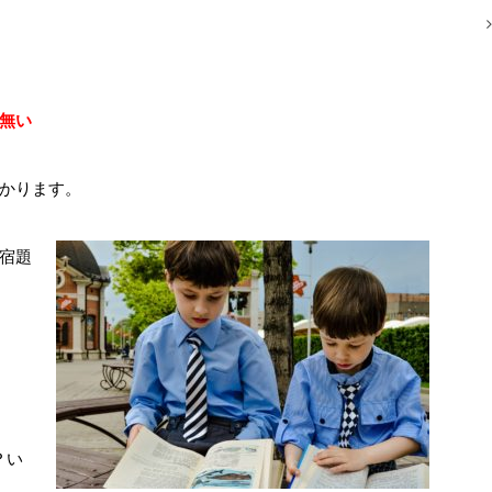
無い
かります。
日は宿題
）
の？い