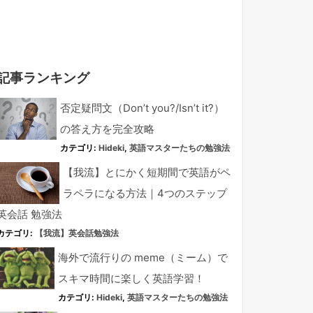
記事ランキング
否定疑問文（Don’t you?/Isn’t it?）
の答え方を完全攻略
カテゴリ:
Hideki
,
英語マスターたちの勉強法
【我流】とにかく短期間で英語がペ
ラペラになる方法｜4つのステップ
英会話 勉強法
カテゴリ:
【我流】英会話勉強法
海外で流行りの meme（ミーム）で
スキマ時間に楽しく英語学習！
カテゴリ:
Hideki
,
英語マスターたちの勉強法