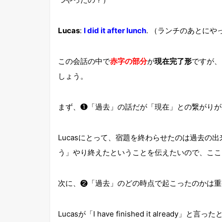
Lucas
:
I did it after lunch
. （ランチのあとにや
この会話の中で
赤字の部分
が
現在完了形
ですが、
しょう。
まず、❶「過去」の話だが「現在」との繋がりが
Lucasにとって、宿題を終わらせたのは過去の
う」やり終えたということを伝えたいので、ここ
次に、❷「過去」のどの時点で起こったのかは重
Lucasが「I have finished it alr