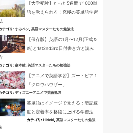
【大学受験】たった5週間で1000単
語を覚えられる！究極の英単語学習
法
カテゴリ:
すみペン
,
英語マスターたちの勉強法
【保存版】英語の1月〜12月(正式＆
略)と1st2nd3rd日付書き方と読み
方
カテゴリ:
森本綾
,
英語マスターたちの勉強法
【アニメで英語学習】ズートピア１
「クロウハウザー」
カテゴリ:
ディズニーアニメで英語勉強
英単語はイメージで覚える：暗記速
度と定着率を格段に上げる学習法
カテゴリ:
Hideki
,
英語マスターたちの勉強
法