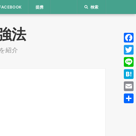
FACEBOOK
提携
検索
 勉強法
Face
を紹介
Twitt
Line
Hate
Email
共
有