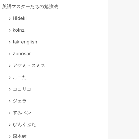
英語マスターたちの勉強法
Hideki
koinz
tak-english
Zonosan
アケミ・スミス
こーた
ココリコ
ジェラ
すみペン
ぴんくぶた
森本綾