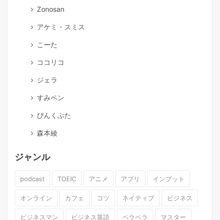
Zonosan
アケミ・スミス
こーた
ココリコ
ジェラ
すみペン
ぴんくぶた
森本綾
ジャンル
podcast
TOEIC
アニメ
アプリ
インプット
オンライン
カフェ
コツ
ネイティブ
ビジネス
ビジネスマン
ビジネス英語
ペラペラ
マスター