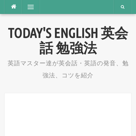
コ
メニュー
ン
テ
TODAY'S ENGLISH 英会
ン
ツ
話 勉強法
へ
ス
英語マスター達が英会話・英語の発音、勉
キ
強法、コツを紹介
ッ
プ