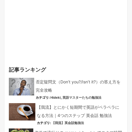
記事ランキング
否定疑問文（Don’t you?/Isn’t it?）の答え方を
完全攻略
カテゴリ:
Hideki
,
英語マスターたちの勉強法
【我流】とにかく短期間で英語がペラペラに
なる方法｜4つのステップ 英会話 勉強法
カテゴリ:
【我流】英会話勉強法