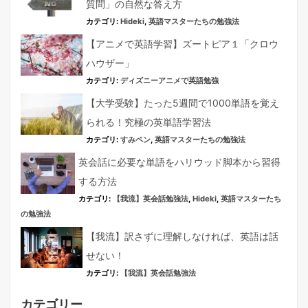
質問」の自然な答え方
カテゴリ:
Hideki
,
英語マスターたちの勉強法
【アニメで英語学習】ズートピア１「クロウ
ハウザー」
カテゴリ:
ディズニーアニメで英語勉強
【大学受験】たった5週間で1000単語を覚え
られる！究極の英単語学習法
カテゴリ:
すみペン
,
英語マスターたちの勉強法
英会話に必要な単語をハリウッド脚本から習得
する方法
カテゴリ:
【我流】英会話勉強法
,
Hideki
,
英語マスターたち
の勉強法
【我流】訳さずに理解しなければ、英語は話
せない！
カテゴリ:
【我流】英会話勉強法
カテゴリー