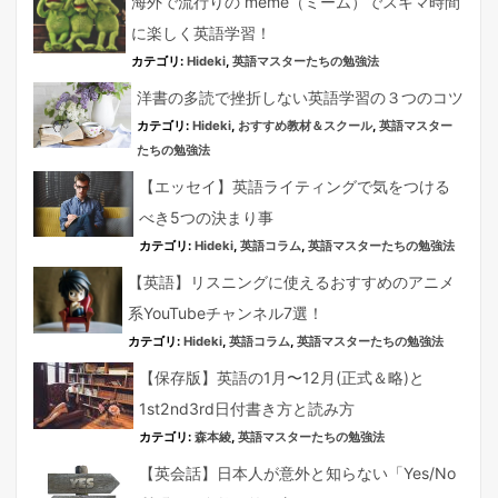
海外で流行りの meme（ミーム）でスキマ時間
に楽しく英語学習！
カテゴリ:
Hideki
,
英語マスターたちの勉強法
洋書の多読で挫折しない英語学習の３つのコツ
カテゴリ:
Hideki
,
おすすめ教材＆スクール
,
英語マスター
たちの勉強法
【エッセイ】英語ライティングで気をつける
べき5つの決まり事
カテゴリ:
Hideki
,
英語コラム
,
英語マスターたちの勉強法
【英語】リスニングに使えるおすすめのアニメ
系YouTubeチャンネル7選！
カテゴリ:
Hideki
,
英語コラム
,
英語マスターたちの勉強法
【保存版】英語の1月〜12月(正式＆略)と
1st2nd3rd日付書き方と読み方
カテゴリ:
森本綾
,
英語マスターたちの勉強法
【英会話】日本人が意外と知らない「Yes/No