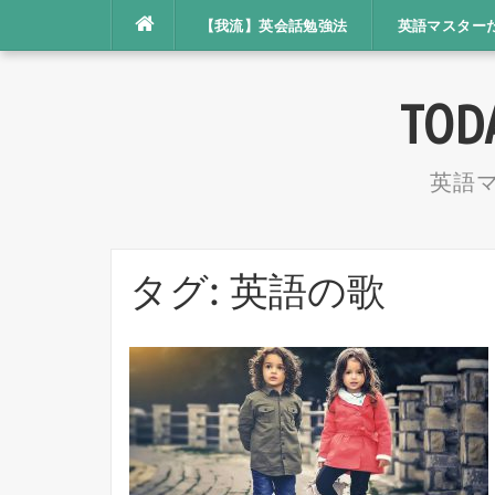
コ
【我流】英会話勉強法
英語マスター
ン
テ
TOD
ン
ツ
英語
へ
ス
キ
タグ: 英語の歌
ッ
プ