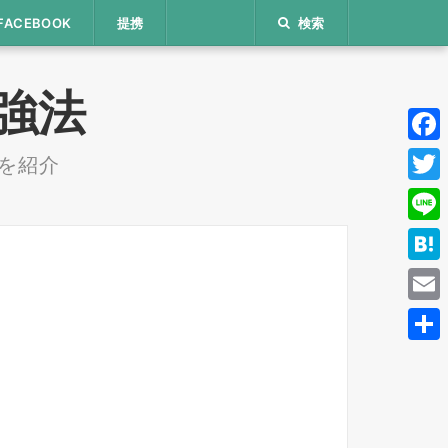
FACEBOOK
提携
検索
 勉強法
Face
を紹介
Twitt
Line
Hate
Email
共
有