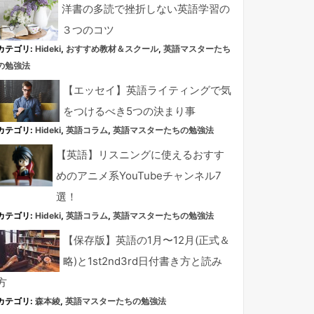
洋書の多読で挫折しない英語学習の
３つのコツ
カテゴリ:
Hideki
,
おすすめ教材＆スクール
,
英語マスターたち
の勉強法
【エッセイ】英語ライティングで気
をつけるべき5つの決まり事
カテゴリ:
Hideki
,
英語コラム
,
英語マスターたちの勉強法
【英語】リスニングに使えるおすす
めのアニメ系YouTubeチャンネル7
選！
カテゴリ:
Hideki
,
英語コラム
,
英語マスターたちの勉強法
【保存版】英語の1月〜12月(正式＆
略)と1st2nd3rd日付書き方と読み
方
カテゴリ:
森本綾
,
英語マスターたちの勉強法