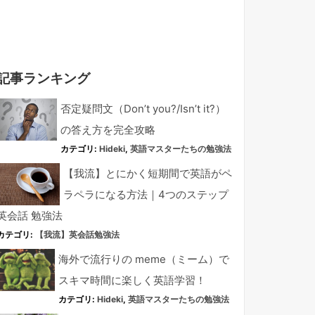
記事ランキング
否定疑問文（Don’t you?/Isn’t it?）
の答え方を完全攻略
カテゴリ:
Hideki
,
英語マスターたちの勉強法
【我流】とにかく短期間で英語がペ
ラペラになる方法｜4つのステップ
英会話 勉強法
カテゴリ:
【我流】英会話勉強法
海外で流行りの meme（ミーム）で
スキマ時間に楽しく英語学習！
カテゴリ:
Hideki
,
英語マスターたちの勉強法