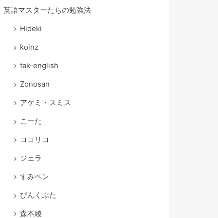
英語マスターたちの勉強法
Hideki
koinz
tak-english
Zonosan
アケミ・スミス
こーた
ココリコ
ジェラ
すみペン
ぴんくぶた
森本綾